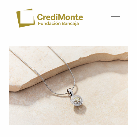
Vés
al
contingut