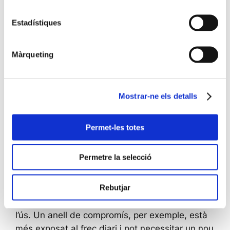
El procés de rodiar un anell o una altra peça de
joieria
comença amb una neteja profunda
.
Estadístiques
Primer, l’orfebre elimina restes de brutícia, greix
o esgarrapades superficials mitjançant un
Màrqueting
poliment. Després, s’introduïx la joia en una
solució electrolítica que conté sals de rodi.
Mitjançant corrent elèctric,
els ions de rodi
Mostrar-ne els detalls
s’adherixen a la superfície de la peça
, creant
una capa uniforme d’unes poques micres de
grossària. Este recobriment és invisible al tacte,
Permet-les totes
però aporta una lluentor espectacular. L’acabat
és tan uniforme que pot transformar per
Permetre la selecció
complet l’aparença d’un anell antic, retornant-li
l’aspecte d’una joia recentment adquirida.
Rebutjar
El temps que tarda a desgastar-se depén de
l’ús. Un anell de compromís, per exemple, està
més exposat al frec diari i pot necessitar un nou