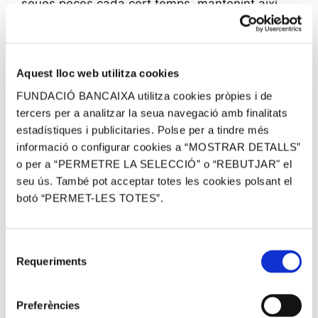
seues peces cada cert temps, mantenint així
l’acabat original.
És obligatori? No, una joia d’or blanc
continuarà sent igual de valuosa, encara que
Aquest lloc web utilitza cookies
no estiga rodiada
, ja que l’important és l’or en
FUNDACIÓ BANCAIXA utilitza cookies pròpies i de
el seu interior. No obstant això, des d’un punt
tercers per a analitzar la seua navegació amb finalitats
de vista estètic, sí que és recomanable. Una
estadístiques i publicitaries. Polse per a tindre més
peça d’or blanc rodiat transmet elegància i
informació o configurar cookies a “MOSTRAR DETALLS”
modernitat, mentres que sense el bany pot
o per a “PERMETRE LA SELECCIÓ” o “REBUTJAR" el
semblar més apagada. En definitiva, el rodi no
seu ús. També pot acceptar totes les cookies polsant el
botó “PERMET-LES TOTES”.
afecta al valor intrínsec de la joia, però sí a la
seua aparença i atractiu.
Selecció
Com rodiar un anell d’or
Requeriments
de
blanc
consentiment
Preferències