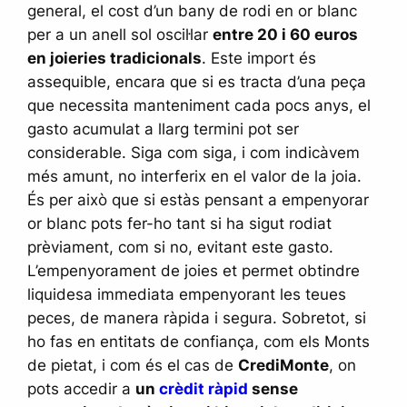
general, el cost d’un bany de rodi en or blanc
per a un anell sol oscil·lar
entre 20 i 60 euros
en joieries tradicionals
. Este import és
assequible, encara que si es tracta d’una peça
que necessita manteniment cada pocs anys, el
gasto acumulat a llarg termini pot ser
considerable. Siga com siga, i com indicàvem
més amunt, no interferix en el valor de la joia.
És per això que si estàs pensant a empenyorar
or blanc pots fer-ho tant si ha sigut rodiat
prèviament, com si no, evitant este gasto.
L’empenyorament de joies et permet obtindre
liquidesa immediata empenyorant les teues
peces, de manera ràpida i segura. Sobretot, si
ho fas en entitats de confiança, com els Monts
de pietat, i com és el cas de
CrediMonte
, on
pots accedir a
un
crèdit ràpid
sense