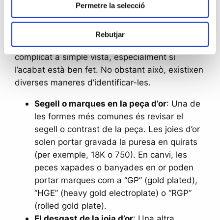
banyat-xapat?
Permetre la selecció
Distingir entre una joia d’or i una altra que és
Rebutjar
simplement banyada o xapada en or pot ser
complicat a simple vista, especialment si
l’acabat està ben fet. No obstant això, existixen
diverses maneres d’identificar-les.
Segell o marques en la peça d’or
: Una de
les formes més comunes és revisar el
segell o contrast de la peça. Les joies d’or
solen portar gravada la puresa en quirats
(per exemple, 18K o 750). En canvi, les
peces xapades o banyades en or poden
portar marques com a “GP” (gold plated),
“HGE” (heavy gold electroplate) o “RGP”
(rolled gold plate).
El desgast de la joia d’or
: Una altra