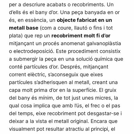
per a descriure acabats o recobriments. Un
d’ells és el bany d’or. Una peça banyada en or
és, en essència, un
objecte fabricat en un
metall base
(com a coure, llautó o fins i tot
plata) que rep un
recobriment molt fi d’or
mitjançant un procés anomenat galvanoplàstia
o electrodeposició. Este procediment consistix
a submergir la peça en una solució química que
conté partícules d’or. Després, mitjançant
corrent elèctric, s’aconseguix que eixes
partícules s’adherisquen al metall, creant una
capa molt prima d’or en la superfície. El gruix
del bany és mínim, de tot just unes micres, la
qual cosa implica que amb l’ús, el frec o el pas
del temps, eixe recobriment pot desgastar-se i
deixar a la vista el metall original. Encara que
visualment pot resultar atractiu al principi, el