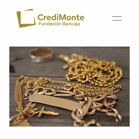
Vés
al
contingut