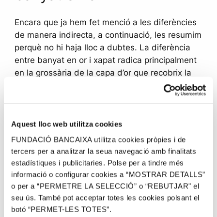
Encara que ja hem fet menció a les diferències
de manera indirecta, a continuació, les resumim
perquè no hi haja lloc a dubtes. La diferència
entre banyat en or i xapat radica principalment
en la grossària de la capa d’or que recobrix la
peça:
El bany d’or consistix en una pel·lícula molt
fina que a penes recobrix la superfície i
Aquest lloc web utilitza cookies
que, amb un ús normal, pot desaparéixer
FUNDACIÓ BANCAIXA utilitza cookies pròpies i de
en poc temps. És més econòmic, però amb
tercers per a analitzar la seua navegació amb finalitats
menys duració.
estadístiques i publicitaries. Polse per a tindre més
El xapat en or, en canvi, oferix una capa de
informació o configurar cookies a “MOSTRAR DETALLS”
major gruix, aconseguint que la joia
o per a “PERMETRE LA SELECCIÓ” o “REBUTJAR" el
mantinga la seua aparença durant més
seu ús. També pot acceptar totes les cookies polsant el
temps. No obstant això, malgrat ser més
botó “PERMET-LES TOTES”.