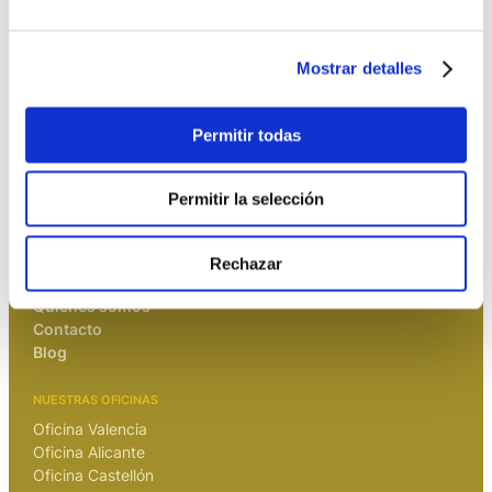
Mostrar detalles
CRÉDITOS
Empeñar oro de forma fácil y segura
Permitir todas
Préstamos rápidos y sencillos
Préstamo sin nómina ni aval
Préstamos con garantía de joyas
Permitir la selección
Cómo funciona
Subastas
Rechazar
Servicios
Quiénes somos
Contacto
Blog
NUESTRAS OFICINAS
Oficina Valencia
Oficina Alicante
Oficina Castellón