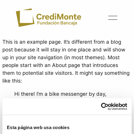
Saltar
al
contenido
This is an example page. It’s different from a blog
post because it will stay in one place and will show
up in your site navigation (in most themes). Most
people start with an About page that introduces
them to potential site visitors. It might say something
like this:
Hi there! I’m a bike messenger by day,
aspiring actor by night, and this is my
website. I live in Los Angeles, have a great
dog named Jack, and I like piña coladas.
(And gettin’ caught in the rain.)
Esta página web usa cookies