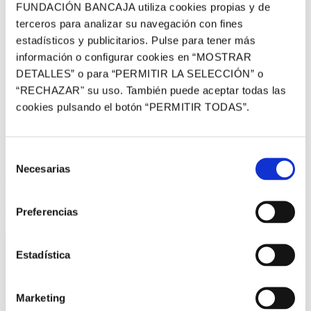
FUNDACIÓN BANCAJA utiliza cookies propias y de
…or something like this:
terceros para analizar su navegación con fines
The XYZ Doohickey Company was founded
estadísticos y publicitarios. Pulse para tener más
in 1971, and has been providing quality
información o configurar cookies en “MOSTRAR
DETALLES” o para “PERMITIR LA SELECCIÓN” o
doohickeys to the public ever since.
“RECHAZAR" su uso. También puede aceptar todas las
Located in Gotham City, XYZ employs over
cookies pulsando el botón “PERMITIR TODAS”.
2,000 people and does all kinds of
awesome things for the Gotham
community.
Selección
Necesarias
de
As a new WordPress user, you should go to
your
consentimiento
dashboard
to delete this page and create new pages
Preferencias
for your content. Have fun!
Estadística
Marketing