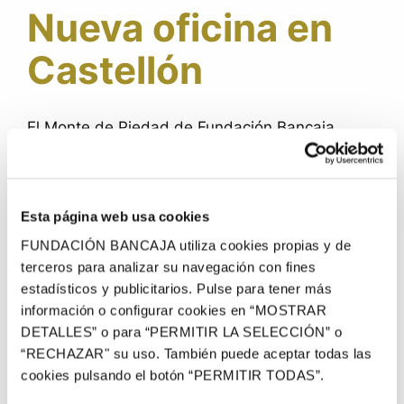
Nueva oficina en
Castellón
El Monte de Piedad de Fundación Bancaja
inaugura una oficina en Castellón, desde la que
prestará su servicio de créditos personales
inmediatos para financiaciones de pequeño y
Esta página web usa cookies
mediano importe.
FUNDACIÓN BANCAJA utiliza cookies propias y de
La nueva oficina permite recuperar el servicio
terceros para analizar su navegación con fines
del Monte de Piedad en Castellón, que no
estadísticos y publicitarios. Pulse para tener más
dispone desde hace dos décadas de esta
información o configurar cookies en “MOSTRAR
alternativa de financiación.
DETALLES” o para “PERMITIR LA SELECCIÓN” o
“RECHAZAR" su uso. También puede aceptar todas las
La oficina castellonense del Monte de Piedad,
cookies pulsando el botón “PERMITIR TODAS”.
ubicada en Plaza Huerto Sogueros número 3,